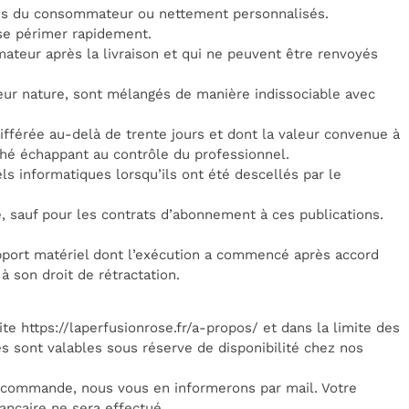
ions du consommateur ou nettement personnalisés.
 se périmer rapidement.
ateur après la livraison et qui ne peuvent être renvoyés
 leur nature, sont mélangés de manière indissociable avec
différée au-delà de trente jours et dont la valeur convenue à
ché échappant au contrôle du professionnel.
ls informatiques lorsqu’ils ont été descellés par le
e, sauf pour les contrats d’abonnement à ces publications.
pport matériel dont l’exécution a commencé après accord
son droit de rétractation.
site
https://laperfusionrose.fr/a-propos/
et dans la limite des
es sont valables sous réserve de disponibilité chez nos
re commande, nous vous en informerons par mail. Votre
ncaire ne sera effectué.