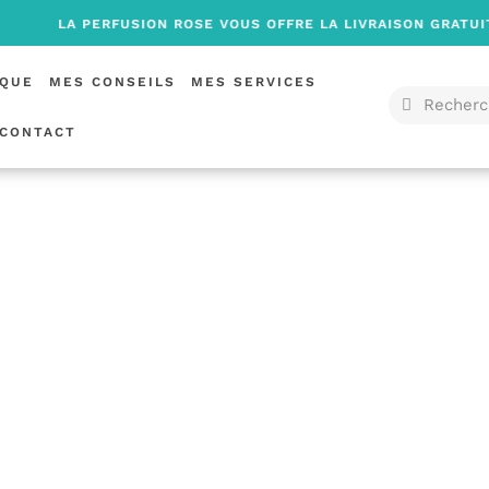
 PERFUSION ROSE VOUS OFFRE LA LIVRAISON GRATUITE À PART
IQUE
MES CONSEILS
MES SERVICES
CONTACT
S GÉNÉRALES DE
VENT
LA PERFUSION ROSE