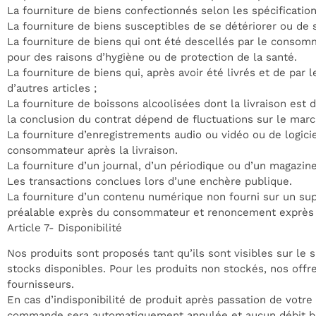
La fourniture de biens confectionnés selon les spécificat
La fourniture de biens susceptibles de se détériorer ou de
La fourniture de biens qui ont été descellés par le consomm
pour des raisons d’hygiène ou de protection de la santé.
La fourniture de biens qui, après avoir été livrés et de par
d’autres articles ;
La fourniture de boissons alcoolisées dont la livraison est 
la conclusion du contrat dépend de fluctuations sur le mar
La fourniture d’enregistrements audio ou vidéo ou de logicie
consommateur après la livraison.
La fourniture d’un journal, d’un périodique ou d’un magazin
Les transactions conclues lors d’une enchère publique.
La fourniture d’un contenu numérique non fourni sur un su
préalable exprès du consommateur et renoncement exprès à 
Article 7- Disponibilité
Nos produits sont proposés tant qu’ils sont visibles sur le 
stocks disponibles. Pour les produits non stockés, nos offr
fournisseurs.
En cas d’indisponibilité de produit après passation de vot
commande sera automatiquement annulée et aucun débit ba